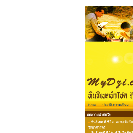
Home
ประวัติ-ความเป็นมา
บทความน่าสนใจ
หินธิเบต ดี.ซี.ไอ. ความเชื่อกั
วิทยาศาสตร์
หินธิเบตดี.ซี.ไอ. ทำไมจึงเป็นหิ