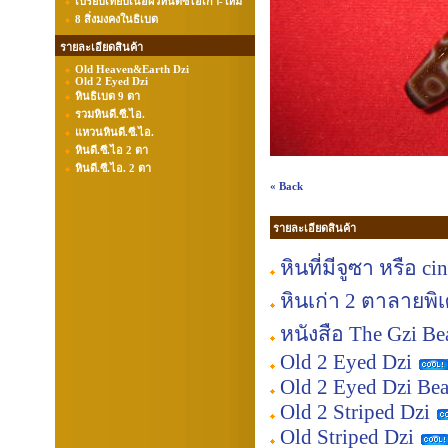
เปรียบเทียบเนื้อผิวหินดีซีไอเก่า-ใหม่
8 สิ่งมงคงในธิเบต
รายละเอียดสินค้า
Old Heaven&Earth Dzi
Old 2 Eyed Dzi
หินธิเบต 9 ตา
รวมหินดี.ซี.ไอ.
แหวนหินดี.ซี.ไอ.
หินดี.ซี.ไอ 2 ตา
หินดี.ซี.ไอ. 2 ตา
« Back
รายละเอียดสินค้า
หินที่มีจูซา หรือ 
หินเก่า 2 ตาลายพิ
หนังสือ The Gzi Bea
Old 2 Eyed Dzi
Old 2 Eyed Dzi Be
Old 2 Striped Dzi
Old Striped Dzi