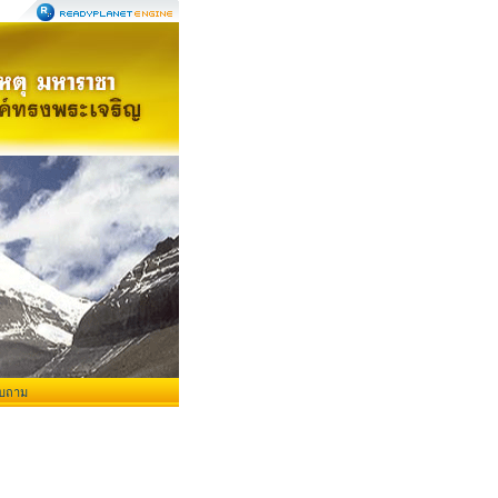
อบถาม