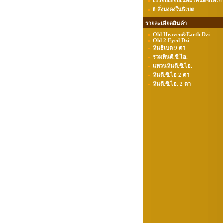
เปรียบเทียบเนื้อผิวหินดีซีไอเก่
8 สิ่งมงคงในธิเบต
รายละเอียดสินค้า
Old Heaven&Earth Dzi
Old 2 Eyed Dzi
หินธิเบต 9 ตา
รวมหินดี.ซี.ไอ.
แหวนหินดี.ซี.ไอ.
หินดี.ซี.ไอ 2 ตา
หินดี.ซี.ไอ. 2 ตา