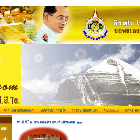
ความหมายสัญลักษณ์
บทความน่าสนใจ
รายละเอียดสินค้า
Webboard
ติดต่อ-ส
หินดี.ซี.ไอ. กระดองเต่า และหินสิริมงคล
บ หลัก
นเพื่อ