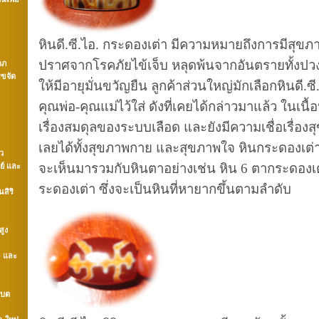
หินดี.ซี.ไอ. กระดองเต่า มีความหมายถึงการมีสุข
ปราศจากโรคภัยไข้เจ็บ หลุดพ้นจากอันตรายทั้งปวง 
าภ
รขจัด
ให้มีอายุมั่นขวัญยืน ลูกค้าส่วนใหญ่มักเลือกหินดี.ซ
คุณพ่อ-คุณแม่ไว้ใส่ ดังที่เคยได้กล่าวมาแล้ว ในเนื้อ
เรื่องสมดุลของระบบเลือด และยังมีความเชื่อเรื่องส
เลยได้ทั้งสุขภาพกาย และสุขภาพใจ หินกระดองเต่า
ัว
จะเห็นมารวมกับหินตาอย่างเช่น หิน 6 ตากระดองเต
ย์ และ
ระดองเต่า ซึ่งจะเป็นหินที่หายากขึ้นตามลำดับ
นสิริ
สูง
) และ
เบต